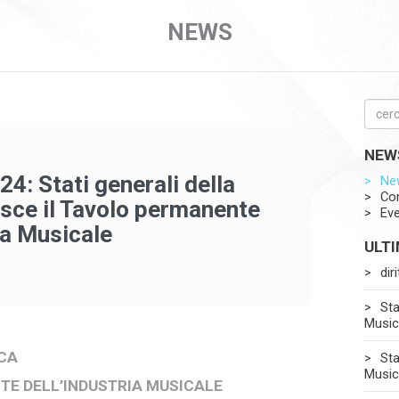
NEWS
NEW
4: Stati generali della
Ne
Co
sce il Tavolo permanente
Eve
ia Musicale
ULT
dir
Sta
Music
ICA
Sta
Music
TE DELL’INDUSTRIA MUSICALE