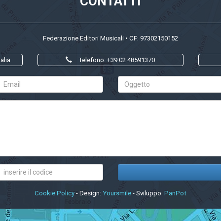
CONTATTI
Federazione Editori Musicali • CF: 97302150152
alia
Telefono: +39 02 48591370
Cookie Policy
- Design:
Yoursmile
- Sviluppo:
PanPot