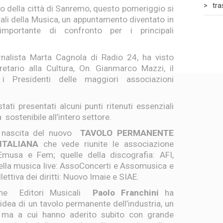
tr
ro della città di Sanremo, questo pomeriggio si
rali della Musica, un appuntamento diventato in
mportante di confronto per i principali
rnalista Marta Cagnola di Radio 24, ha visto
etario alla Cultura, On. Gianmarco Mazzi, il
i Presidenti delle maggiori associazioni
ati presentati alcuni punti ritenuti essenziali
 sostenibile all’intero settore.
a nascita del nuovo
TAVOLO PERMANENTE
ITALIANA
che vede riunite le associazione
 Emusa e Fem; quelle della discografia: AFI,
ella musica live: AssoConcerti e Assomusica e
lettiva dei diritti: Nuovo Imaie e SIAE.
ione Editori Musicali
Paolo Franchini
ha
idea di un tavolo permanente dell’industria, un
, ma a cui hanno aderito subito con grande