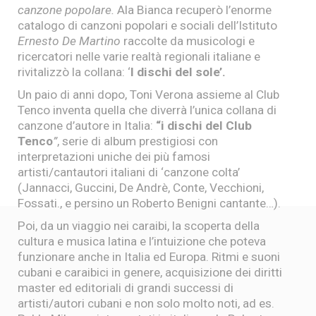
canzone popolare.
Ala Bianca recuperò l’enorme
catalogo di canzoni popolari e sociali dell’Istituto
Ernesto De Martino
raccolte da musicologi e
ricercatori nelle varie realtà regionali italiane e
rivitalizzò la collana: ‘
I dischi del sole’.
Un paio di anni dopo, Toni Verona assieme al Club
Tenco inventa quella che diverrà l’unica collana di
canzone d’autore in Italia:
“i dischi del Club
Tenco
”
, serie di album prestigiosi con
interpretazioni uniche dei più famosi
artisti/cantautori italiani di ‘canzone colta’
(Jannacci, Guccini, De Andrè, Conte, Vecchioni,
Fossati., e persino un Roberto Benigni cantante…).
Poi, da un viaggio nei caraibi, la scoperta della
cultura e musica latina e l’intuizione che poteva
funzionare anche in Italia ed Europa. Ritmi e suoni
cubani e caraibici in genere, acquisizione dei diritti
master ed editoriali di grandi successi di
artisti/autori cubani e non solo molto noti, ad es.