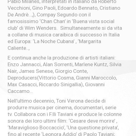
Pablo Milanes, interpretati in italiano da Roberto
Vecchioni, Gino Paoli, Edoardo Bennato, Cristiano
De Andrè…,), Compay Segundo con il
famosissimo ‘Chan Chan’ in ‘Buena vista social
club’ di Wim Wenders. Simultaneamente si da vita
a collane di musica caraibica di successo in Italia
ed Europa: ‘La Noche Cubana’ , ‘Margarita
Caliente..,
E continua anche la produzione di artisti italiani:
Enzo Jannacci, Alan Sorrenti, Marlene Kuntz, Silvia
Nair, James Senese, Giorgio Conte,
Deproducers(Vittorio Cosma, Gianni Maroccolo,
Max Casacci, Riccardo Sinigallia), Giovanni
Caccamo…
Nell’ultimo decennio, Toni Verona decide di
produrre musica per cinema, documentari, serie
tv. Collabora con i F.lli Taviani e produce le colonne
sonora dei loro ultimi film: ‘Cesare deve morire’ ,
‘Maraviglioso Boccaccio’, ‘Una questione privata’,
fino al recente ‘Leonora Addio’ di Paolo Taviani;