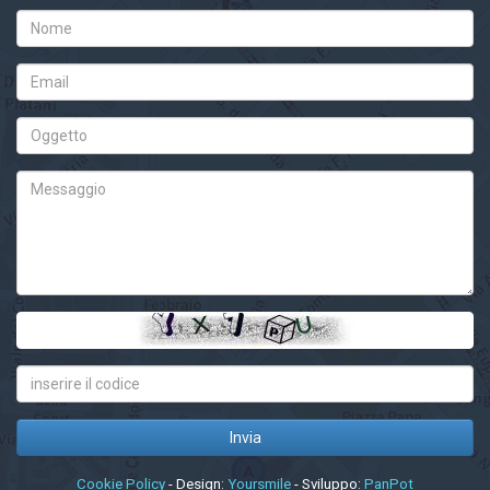
Cookie Policy
- Design:
Yoursmile
- Sviluppo:
PanPot