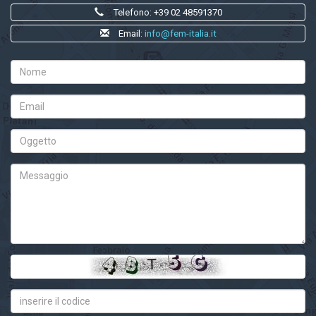
Telefono: +39 02 48591370
Email:
info@fem-italia.it