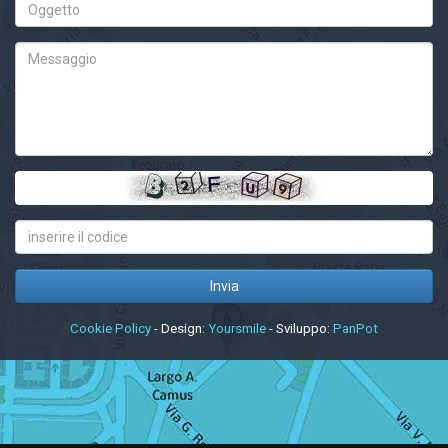
Cookie Policy
- Design:
Yoursmile
- Sviluppo:
PanPot